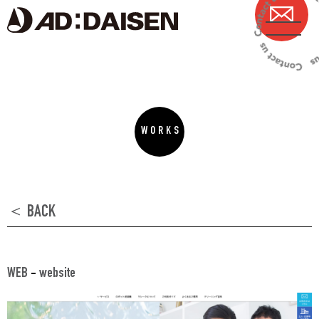
WORKS
＜ BACK
WEB
-
website